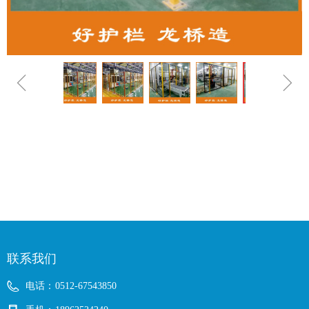
ꁆ
ꁇ
联系我们
电话：
0512-67543850