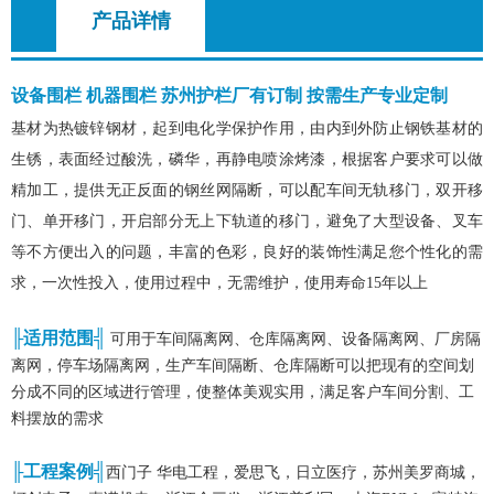
产品详情
设备围栏 机器围栏 苏州护栏厂有订制 按需生产专业定制
基材为热镀锌钢材，起到电化学保护作用，由内到外防止钢铁基材的
生锈，表面经过酸洗，磷华，再静电喷涂烤漆，根据客户要求可以做
精加工，提供无正反面的钢丝网隔断，可以配车间无轨移门，双开移
门、单开移门，开启部分无上下轨道的移门，避免了大型设备、叉车
等不方便出入的问题，丰富的色彩，良好的装饰性满足您个性化的需
求，一次性投入，使用过程中，无需维护，使用寿命15年以上
╟适用范围╣
可用于车间隔离网、仓库隔离网、设备隔离网、厂房隔
离网，停车场隔离网，生产车间隔断、仓库隔断可以把现有的空间划
分成不同的区域进行管理，使整体美观实用，满足客户车间分割、工
料摆放的需求
╟工程案例╣
西门子 华电工程，爱思飞，日立医疗，苏州美罗商城，